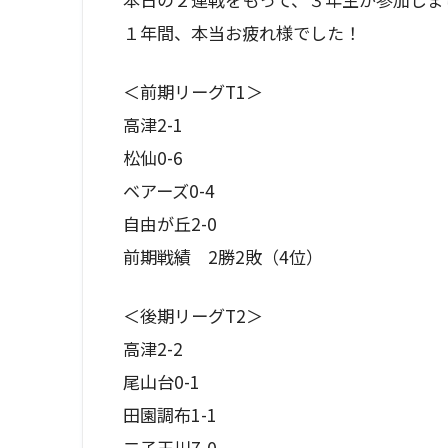
１年間、本当お疲れ様でした！
＜前期リーグT1＞
高津2-1
松仙0-6
ベアーズ0-4
自由が丘2-0
前期戦績 2勝2敗（4位）
＜後期リーグT2＞
高津2-2
尾山台0-1
田園調布1-1
二子玉川7-0