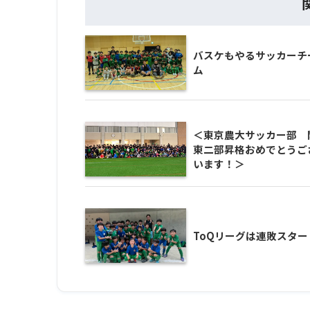
バスケもやるサッカーチ
ム
＜東京農大サッカー部 
東二部昇格おめでとうご
います！＞
ToQリーグは連敗スター