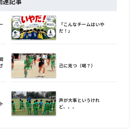
関連記事
ー
「こんなチームはいや
だ！」
関
ざ
己に克つ（喝？）
声が大事というけれ
ト
ど、、、