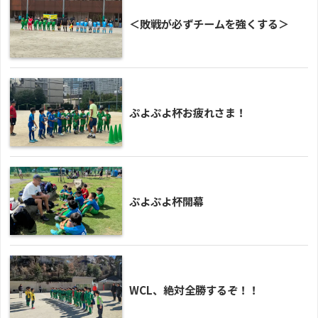
＜敗戦が必ずチームを強くする＞
ぷよぷよ杯お疲れさま！
ぷよぷよ杯開幕
WCL、絶対全勝するぞ！！