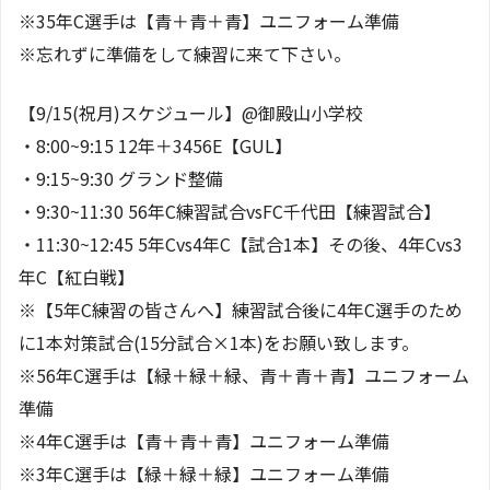
※35年C選手は【青＋青＋青】ユニフォーム準備
※忘れずに準備をして練習に来て下さい。
【9/15(祝月)スケジュール】@御殿山小学校
・8:00~9:15 12年＋3456E【GUL】
・9:15~9:30 グランド整備
・9:30~11:30 56年C練習試合vsFC千代田【練習試合】
・11:30~12:45 5年Cvs4年C【試合1本】その後、4年Cvs3
年C【紅白戦】
※【5年C練習の皆さんへ】練習試合後に4年C選手のため
に1本対策試合(15分試合×1本)をお願い致します。
※56年C選手は【緑＋緑＋緑、青＋青＋青】ユニフォーム
準備
※4年C選手は【青＋青＋青】ユニフォーム準備
※3年C選手は【緑＋緑＋緑】ユニフォーム準備